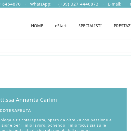
9 6454870
·
WhatsApp:
(+39) 327 4440873
·
E-mail:
i
HOME
eStart
SPECIALISTI
PRESTAZ
tt.ssa Annarita Carlini
ICOTERAPEUTA
cologa e Psicoterapeuta, opero da oltre 20 con passione e
izione per il mio lavoro, ponendo il mio focus sia sulle
amiche individuali che relazionali della coppia