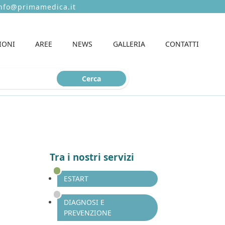
nfo@primamedica.it
(Esc)
IONI
AREE
NEWS
GALLERIA
CONTATTI
Cerca
Tra i nostri servizi
ESTART
DIAGNOSI E
PREVENZIONE