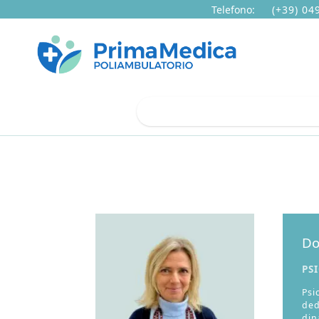
Telefono:
(+39) 04
Annarita Carlini
Do
PS
Psi
ded
din