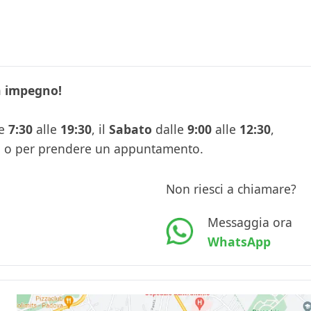
a impegno!
re
7:30
alle
19:30
, il
Sabato
dalle
9:00
alle
12:30
,
gno o per prendere un appuntamento.
Non riesci a chiamare?
 un appuntamento
Messaggia ora
Oppure scrivici
WhatsApp
Chiama ora
Messaggia ora
(+39) 049 6454870
WhatsApp