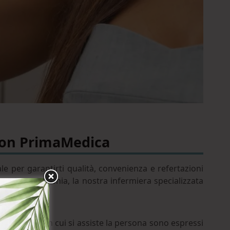
 con PrimaMedica
le per garantirti qualità, convenienza e refertazioni
assione da Sonia, la nostra infermiera specializzata
sionalità con cui si assiste la persona sono espressi