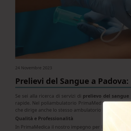
24 Novembre 2023
Prelievi del Sangue a Padova
Se sei alla ricerca di servizi di
prelievo del sangue
rapide. Nel poliambulatorio PrimaMedica di Padova, 
che dirige anche lo stesso ambulatorio infermieristi
Qualità e Professionalità
In PrimaMedica il nostro impegno per la qualità è ta