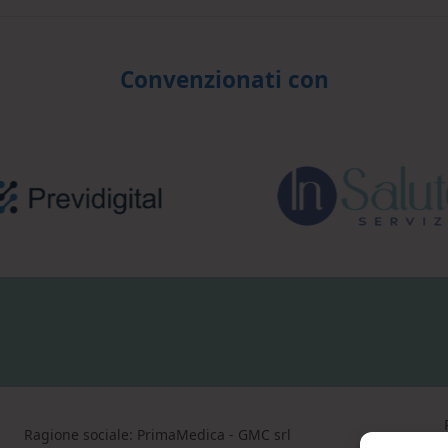
Convenzionati con
Ragione sociale: PrimaMedica - GMC srl