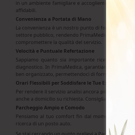
in un ambiente famigliare e accogliente. Lo zelo e l
affidabili.
Convenienza a Portata di Mano
La convenienza è un nostro punto di forza. I costi dei
settore pubblico, rendendo PrimaMedica una scelta ac
compromettere la qualità del servizio.
Velocità e Puntuale Refertazione
Sappiamo quanto sia importante ricevere risultati 
diagnostico. In PrimaMedica, garantiamo refertazioni
ben organizzato, permettendoci di fornire risultati a
Prenota ora
Orari Flessibili per Soddisfare le Tue Esigenze
Per rendere il servizio analisi ancora più accessibile, 
anche a domicilio su richiesta. Consigliamo la prenot
Telefonaci
Parcheggio Ampio e Comodo
Pensiamo al tuo comfort fin dal momento dell’arriv
ricerca di un posto auto.
Se stai cercando un punto prelievi a Padova che gara