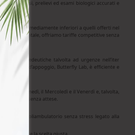
torio analisi, prelievi ed esami biologici accurati e
iologici sono mediamente inferiori a quelli offerti nel
te è fondamentale, offriamo tariffe competitive senza
 sangue propedeutiche talvolta ad urgenze nell’iter
laboratorio d’appoggio, Butterfly Lab, è efficiente e
 10.30, il Lunedì, il Mercoledì e il Venerdì e, talvolta,
zio fluido e senza attese.
accesso al poliambulatorio senza stress legato alla
rebbe essere la scelta giusta.