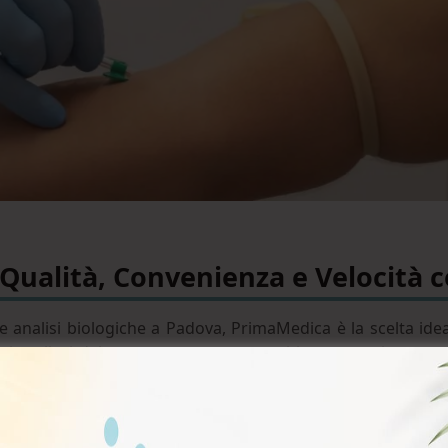
: Qualità, Convenienza e Velocità
e analisi biologiche a Padova, PrimaMedica è la scelta idea
i prelievi del sangue vengono eseguiti con esperienza e p
co.
ngibile in ogni fase del processo. La competenza e la profes