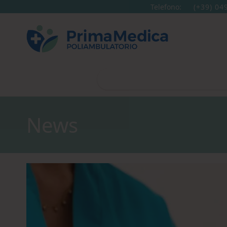
Telefono:
(+39) 04
News