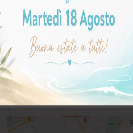
a impegno!
re
7:30
alle
19:30
, il
Sabato
dalle
9:00
alle
12:30
,
gno o per prendere un appuntamento.
Non riesci a chiamare?
Messaggia ora
WhatsApp