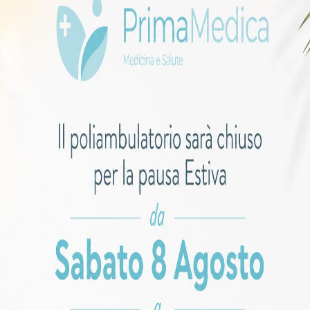
’impegno profuso garantiscono, con l’aiuto del nostro labora
 nostri servizi per i prelievi del sangue e per molti esami b
cessibile per tutti. In un periodo in cui la cura della salu
in tempi rapidi, soprattutto se si tratta di analisi del
 tempestive per darti la tranquillità necessaria. Il nostro 
ttendibili nel minor tempo possibile.
 un appuntamento
i prelievi del sangue possono essere effettuati dalle 8.00 alle
azione, sebbene non sia obbligatoria, per garantire un servi
Oppure scrivici
Chiama ora
Messaggia ora
o. PrimaMedica offre un ampio parcheggio, facilitando l’
(+39) 049 6454870
WhatsApp
ntisca qualità, convenienza e tempestività, PrimaMedica pot