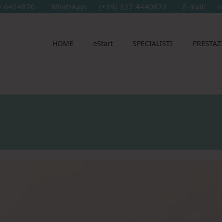
9 6454870
·
WhatsApp:
(+39) 327 4440873
·
E-mail:
i
HOME
eStart
SPECIALISTI
PRESTAZ