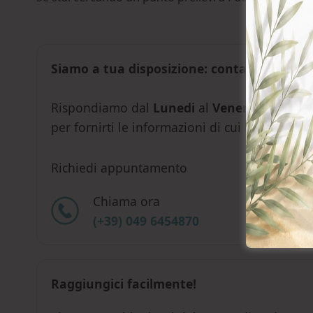
Siamo a tua disposizione: contattaci senz
Rispondiamo dal
Lunedi
al
Venerdi
, dalle o
per fornirti le informazioni di cui hai biso
Richiedi appuntamento
Chiama ora
(+39) 049 6454870
Raggiungici facilmente!